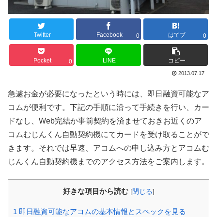
Twitter
Facebook
はてブ
0
0
Pocket
LINE
コピー
0
2013.07.17
急遽お金が必要になったという時には、即日融資可能なア
コムが便利です。下記の手順に沿って手続きを行い、カー
ドなし、Web完結か事前契約を済ませておきお近くのア
コムむじんくん自動契約機にてカードを受け取ることがで
きます。それでは早速、アコムへの申し込み方とアコムむ
じんくん自動契約機までのアクセス方法をご案内します。
好きな項目から読む
[
閉じる
]
1
即日融資可能なアコムの基本情報とスペックを見る