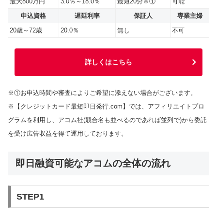
最大800万円
3.0％～18.0％
最短20分※①
可能
申込資格
遅延利率
保証人
専業主婦
20歳～72歳
20.0％
無し
不可
詳しくはこちら
※①お申込時間や審査によりご希望に添えない場合がございます。
※【クレジットカード最短即日発行.com】では、アフィリエイトプロ
グラムを利用し、アコム社(競合名も並べるのであれば並列で)から委託
を受け広告収益を得て運用しております。
即日融資可能なアコムの全体の流れ
STEP1