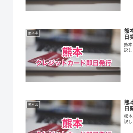
熊
熊本県
日
熊本
説し
熊
熊本県
日
熊本
説し