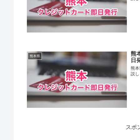
熊
熊本県
日
熊本
説し
スポ