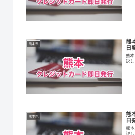
熊
熊本県
日
熊本
説し
熊
熊本県
日
熊本
説し