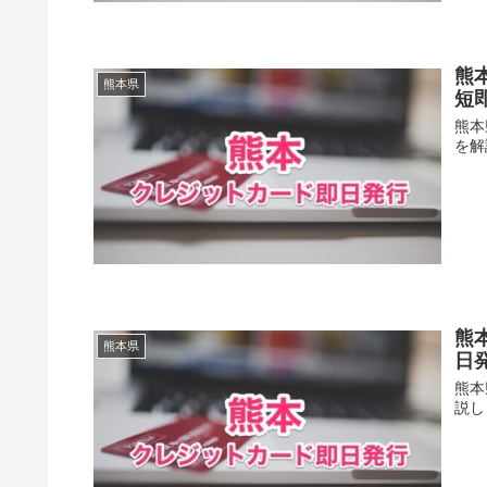
熊
熊本県
短
熊本
を解
熊
熊本県
日
熊本
説し