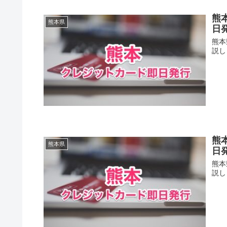
熊
熊本県
日
熊本
説し
熊
熊本県
日
熊本
説し