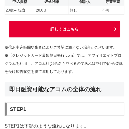
申込資格
遅延利率
保証人
専業主婦
20歳～72歳
20.0％
無し
不可
詳しくはこちら
※①お申込時間や審査によりご希望に添えない場合がございます。
※【クレジットカード最短即日発行.com】では、アフィリエイトプロ
グラムを利用し、アコム社(競合名も並べるのであれば並列で)から委託
を受け広告収益を得て運用しております。
即日融資可能なアコムの全体の流れ
STEP1
STEP1は下記のような流れになります。