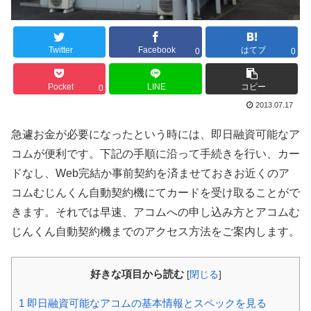
Twitter
Facebook
はてブ
0
0
Pocket
LINE
コピー
0
2013.07.17
急遽お金が必要になったという時には、即日融資可能なア
コムが便利です。下記の手順に沿って手続きを行い、カー
ドなし、Web完結か事前契約を済ませておきお近くのア
コムむじんくん自動契約機にてカードを受け取ることがで
きます。それでは早速、アコムへの申し込み方とアコムむ
じんくん自動契約機までのアクセス方法をご案内します。
好きな項目から読む
[
閉じる
]
1
即日融資可能なアコムの基本情報とスペックを見る