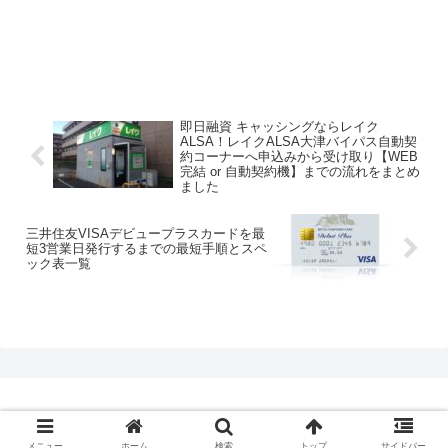
即日融資 キャッシングならレイク
ALSA！レイクALSA大津バイパス自動契
約コーナーへ申込みから受け取り【WEB
完結 or 自動契約機】までの流れをまとめ
ました
三井住友VISAデビュープラスカードを最
短3営業日発行するまでの最短手順とスペ
ック表一覧
© 2020 クレジットカード最短即日発行.com.
メニュー
ホーム
検索
トップ
サイドバー