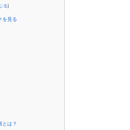
じる
]
クを見る
類とは？