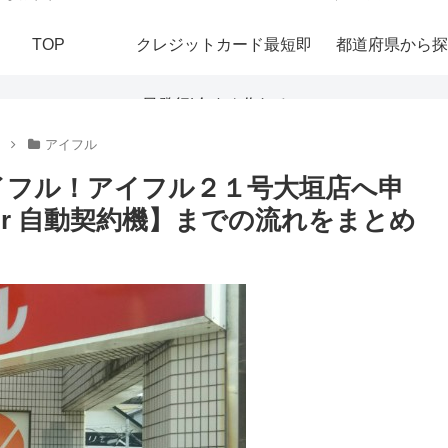
TOP
クレジットカード最短即
都道府県から探
日発行|今すぐ作れる！
アイフル
おすすめの即日発行カー
イフル！アイフル２１号大垣店へ申
or 自動契約機】までの流れをまとめ
ドを紹介