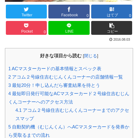
Twitter
Facebook
はてブ
0
0
Pocket
LINE
コピー
0
2016.08.03
好きな項目から読む
[
閉じる
]
1
ACマスターカードの基本情報とスペック表
2
アコム２号線住吉むじんくんコーナーの店舗情報一覧
3
最短20分！申し込んだら審査結果を待とう
4
最短即日発行可能なACマスターカード２号線住吉むじん
くんコーナーへのアクセス方法
4.1
アコム２号線住吉むじんくんコーナーまでのアクセ
スマップ
5
自動契約機（むじんくん）へACマスターカードを発券か
ら受取るまでの流れ