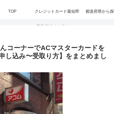
TOP
クレジットカード最短即
都道府県から探
日発行|今すぐ作れる！
おすすめの即日発行カー
んコーナーでACマスターカードを
申し込み〜受取り方】をまとめまし
ドを紹介