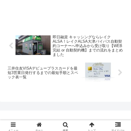
即日融資 キャッシングならレイク
ALSA！レイクALSA大津バイパス自動契
約コーナーへ申込みから受け取り【WEB
完結 or 自動契約機】までの流れをまとめ
ました
三井住友VISAデビュープラスカードを最
短3営業日発行するまでの最短手順とスペ
ック表一覧
© 2020 クレジットカード最短即日発行.com.
メニュー
ホーム
検索
トップ
サイドバー