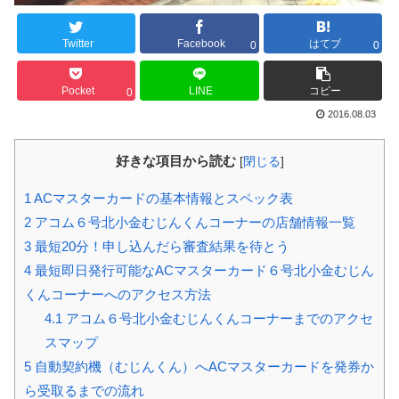
Twitter
Facebook
はてブ
0
0
Pocket
LINE
コピー
0
2016.08.03
好きな項目から読む
[
閉じる
]
1
ACマスターカードの基本情報とスペック表
2
アコム６号北小金むじんくんコーナーの店舗情報一覧
3
最短20分！申し込んだら審査結果を待とう
4
最短即日発行可能なACマスターカード６号北小金むじん
くんコーナーへのアクセス方法
4.1
アコム６号北小金むじんくんコーナーまでのアクセ
スマップ
5
自動契約機（むじんくん）へACマスターカードを発券か
ら受取るまでの流れ