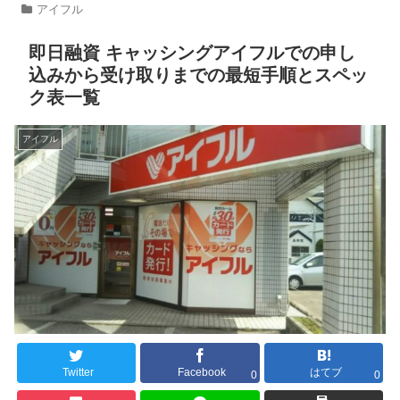
アイフル
即日融資 キャッシングアイフルでの申し
込みから受け取りまでの最短手順とスペッ
ク表一覧
アイフル
Twitter
Facebook
はてブ
0
0