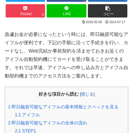
Pocket
LINE
コピー
0
2018.05.09
2014.07.17
急遽お金が必要になったという時には、即日融資可能なア
イフルが便利です。下記の手順に沿って手続きを行い、カ
ードなし、Web完結か事前契約を済ませておきお近くの
アイフル自動契約機にてカードを受け取ることができま
す。それでは早速、アイフルへの申し込み方とアイフル自
動契約機までのアクセス方法をご案内します。
好きな項目から読む
[
閉じる
]
1
即日融資可能なアイフルの基本情報とスペックを見る
1.1
アイフル
2
即日融資可能なアイフルの全体の流れ
2.1
STEP1