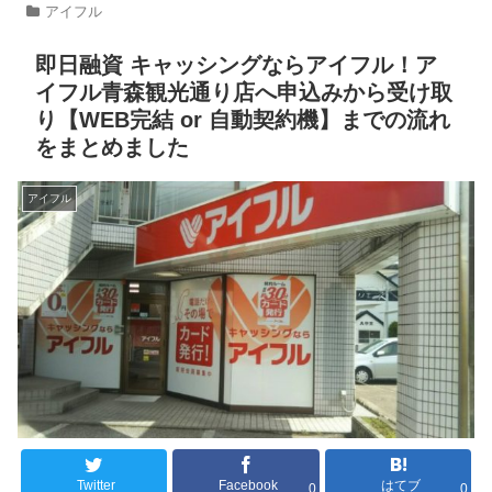
アイフル
即日融資 キャッシングならアイフル！ア
イフル青森観光通り店へ申込みから受け取
り【WEB完結 or 自動契約機】までの流れ
をまとめました
アイフル
Twitter
Facebook
はてブ
0
0