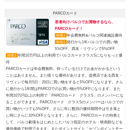
PARCOカード
若者向けパルコでお買物するなら、
PARCOカード！
年会費無料&パルコ関連施設優待
特長1
発行から1年パルコでの買い物
特長2
5%OFF、西友・リヴィンで5%OFF
年間10万円以上の利用でパルコカードクラスSになりもっと優
特長3
待
PARCOカードは年会費無料。持っているだけでお金がかかるという
ことはありません。また様々な優待があります。提携店である西友・
リヴィンで毎月5日・20日に買い物をすると5%OFFになります。さら
に発行から1年間はPARCOでのお買い物が5%OFFになります。また
年間10万円以上の利用で「PARCOカード クラスS」のメンバーにな
ることができます。PARCOカード クラスSのメンバーはパルコでの
買い物がいつでも5%OFF。さらに年に数回の優待期間中は引き落と
し時にさらに10%OFFとなります。さらに、PARCOカードの特典と
して、パルコ劇場をはじめとしたパルコ指定のホテル・映画館などを
優待価格で利用できます。またポイントサイト「セゾンポイントモー