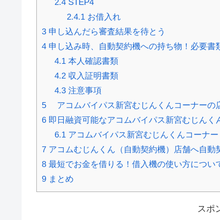
2.4
STEP4
2.4.1
お借入れ
3
申し込んだら審査結果を待とう
4
申し込み時、自動契約機への持ち物！必要書
4.1
本人確認書類
4.2
収入証明書類
4.3
注意事項
5
アコムバイパス新宮むじんくんコーナーの
6
即日融資可能なアコムバイパス新宮むじんく
6.1
アコムバイパス新宮むじんくんコーナー
7
アコムむじんくん（自動契約機）店舗へ自動
8
最短でお金を借りる！借入機の使い方につい
9
まとめ
スポ