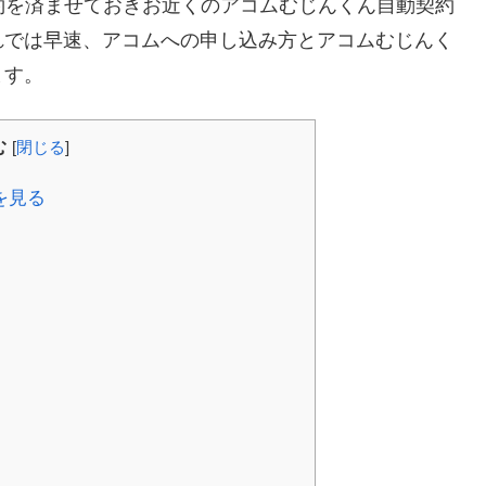
約を済ませておきお近くのアコムむじんくん自動契約
れでは早速、アコムへの申し込み方とアコムむじんく
ます。
む
[
閉じる
]
を見る