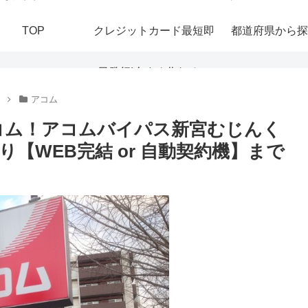
TOP
クレジットカード最短即
都道府県から探
日発行|今すぐ作れる！
アコム
おすすめの即日発行カー
コム！アコムバイパス新宮むじんく
【WEB完結 or 自動契約機】まで
ドを紹介