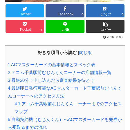
Twitter
Facebook
はてブ
0
0
Pocket
LINE
コピー
0
2016.08.03
好きな項目から読む
[
閉じる
]
1
ACマスターカードの基本情報とスペック表
2
アコム千葉駅前むじんくんコーナーの店舗情報一覧
3
最短20分！申し込んだら審査結果を待とう
4
最短即日発行可能なACマスターカード千葉駅前むじんく
んコーナーへのアクセス方法
4.1
アコム千葉駅前むじんくんコーナーまでのアクセス
マップ
5
自動契約機（むじんくん）へACマスターカードを発券か
ら受取るまでの流れ