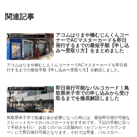
関連記事
アコムはりまや橋むじんくんコー
最短即日発行クレジットカード
ナーでACマスターカードを即日
発行するまでの最短手順【申し込
み〜受取り方】をまとめました
アコムはりまや橋むじんくんコーナーでACマスターカードを即日発
行するまでの最短手順【申し込み〜受取り方】を解説しました。
即日発行可能なパルコカード！鳥
最短即日発行クレジットカード
取県米子市での申し込みから受け
取るまでを徹底解説しました
鳥取県米子市で急遽お金が必要になった時には、最短即日発行可能な
クレジットカードのパルコカードがおすすめです。下記の手順に沿っ
て手続きを行い、お近くのパルコ店舗内の（セゾンカードカウンタ
ー）にて即日発行可能となります。それでは早速、パルコカー...