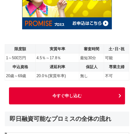
限度額
実質年率
審査時間
土･日･祝
1～500万円
4.5％～17.8％
最短30分
可能
申込資格
遅延利率
保証人
専業主婦
20歳～69歳
20.0％(実質年率)
無し
不可
今すぐ申し込む
即日融資可能なプロミスの全体の流れ