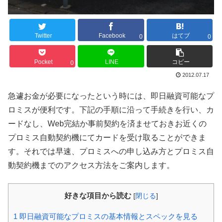
Twitter
Facebook
はてブ
0
0
Pocket
LINE
コピー
0
2012.07.17
急遽お金が必要になったという時には、即日融資可能なプ
ロミスが便利です。下記の手順に沿って手続きを行い、カ
ードなし、Web完結か事前契約を済ませておきお近くの
プロミス自動契約機にてカードを受け取ることができま
す。それでは早速、プロミスへの申し込み方とプロミス自
動契約機までのアクセス方法をご案内します。
好きな項目から読む
[
閉じる
]
1
即日融資可能なプロミスの基本情報とスペックを見る