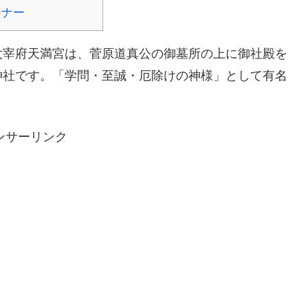
ーナー
太宰府天満宮は、菅原道真公の御墓所の上に御社殿を
神社です。「学問・至誠・厄除けの神様」として有名
ンサーリンク