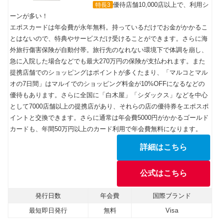
優待店舗10,000店以上で、利用シ
特長3
ーンが多い！
エポスカードは年会費が永年無料。持っているだけでお金がかかるこ
とはないので、特典やサービスだけ受けることができます。さらに海
外旅行傷害保険が自動付帯。旅行先のなれない環境下で体調を崩し、
急に入院した場合などでも最大270万円の保険が支払われます。また
提携店舗でのショッピングはポイントが多くたまり、「マルコとマル
オの7日間」はマルイでのショッピング料金が10%OFFになるなどの
優待もあります。さらに全国に「白木屋」「シダックス」などを中心
として7000店舗以上の提携店があり、それらの店の優待券をエポスポ
イントと交換できます。さらに通常は年会費5000円がかかるゴールド
カードも、年間50万円以上のカード利用で年会費無料になります。
詳細はこちら
公式はこちら
発行日数
年会費
国際ブランド
最短即日発行
無料
Visa