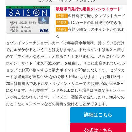
セゾンカードインターナショナル
最短即日発行の定番クレジットカード
即日発行可能なクレジットカード
特長1
ETCカードの即日発行ができる
特長2
有効期限なしのポイントが貯めれ
特長3
る
セゾンインターナショナルカードは年会費永年無料。持っているだけ
でお金がかかるということはありません。またポイントは永久不滅な
ので「早く使わなきゃ！」と焦ることもありません。さらにセゾンの
ポイントサイト「永久不滅.com」を経由し、そこに出店されているシ
ョップでお買い物をすると最大ポイントが20倍になります。セゾンカ
ードは還元率が通常0.5%なので最大10%になります。また毎月5日・
20日は提携店である西友・リヴィン・サニーでのお買い物が5%OFF
になります。もし提携ブランドをJCBにした場合はお得なキャンペー
ンがおこなわれています。ディズニー宿泊券が当たったり、海外での
おとくなキャンペーンなどの特典を受けることができます。
詳細はこちら
公式はこちら