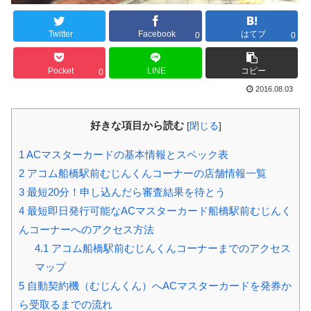
Twitter
Facebook
はてブ
0
0
Pocket
LINE
コピー
0
2016.08.03
好きな項目から読む
[
閉じる
]
1
ACマスターカードの基本情報とスペック表
2
アコム船橋駅前むじんくんコーナーの店舗情報一覧
3
最短20分！申し込んだら審査結果を待とう
4
最短即日発行可能なACマスターカード船橋駅前むじんく
んコーナーへのアクセス方法
4.1
アコム船橋駅前むじんくんコーナーまでのアクセス
マップ
5
自動契約機（むじんくん）へACマスターカードを発券か
ら受取るまでの流れ