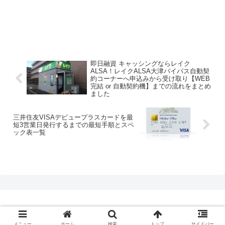
即日融資 キャッシングならレイク
ALSA！レイクALSA大津バイパス自動契
約コーナーへ申込みから受け取り【WEB
完結 or 自動契約機】までの流れをまとめ
ました
三井住友VISAデビュープラスカードを最
短3営業日発行するまでの最短手順とスペ
ック表一覧
© 2020 クレジットカード最短即日発行.com.
メニュー
ホーム
検索
トップ
サイドバー