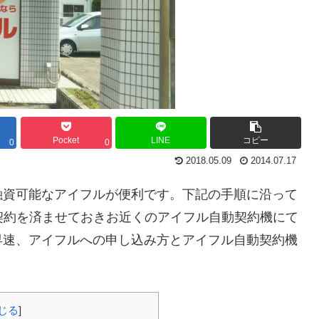
Pocket
LINE
コピー
0
0
2018.05.09
2014.07.17
融資可能なアイフルが便利です。下記の手順に沿って
契約を済ませておきお近くのアイフル自動契約機にて
早速、アイフルへの申し込み方とアイフル自動契約機
じる
]