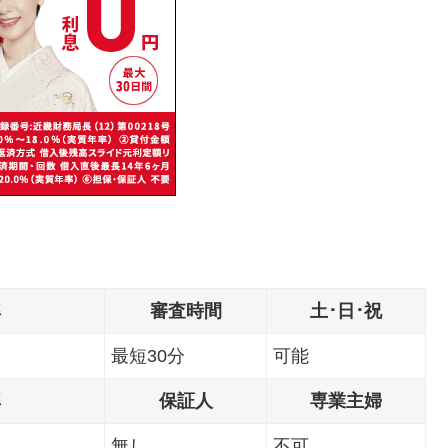
率
審査時間
土･日･祝
最短30分
可能
率
保証人
専業主婦
無し
不可