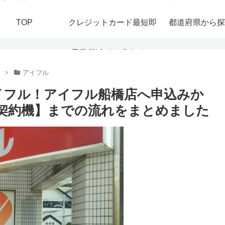
TOP
クレジットカード最短即
都道府県から探
日発行|今すぐ作れる！
アイフル
おすすめの即日発行カー
イフル！アイフル船橋店へ申込みか
自動契約機】までの流れをまとめました
ドを紹介