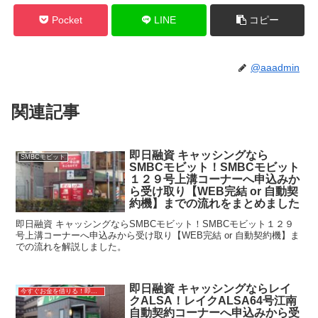
Pocket
LINE
コピー
@aaadmin
関連記事
即日融資 キャッシングなら
SMBCモビット
SMBCモビット！SMBCモビット
１２９号上溝コーナーへ申込みか
ら受け取り【WEB完結 or 自動契
約機】までの流れをまとめました
即日融資 キャッシングならSMBCモビット！SMBCモビット１２９
号上溝コーナーへ申込みから受け取り【WEB完結 or 自動契約機】ま
での流れを解説しました。
即日融資 キャッシングならレイ
今すぐお金を借りる！即日融資キャッシング
クALSA！レイクALSA64号江南
自動契約コーナーへ申込みから受