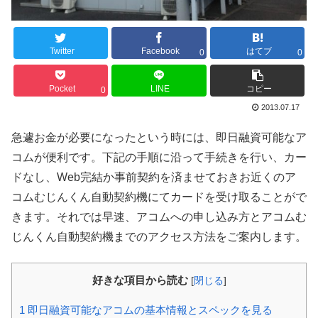
Twitter
Facebook
はてブ
0
0
Pocket
LINE
コピー
0
2013.07.17
急遽お金が必要になったという時には、即日融資可能なア
コムが便利です。下記の手順に沿って手続きを行い、カー
ドなし、Web完結か事前契約を済ませておきお近くのア
コムむじんくん自動契約機にてカードを受け取ることがで
きます。それでは早速、アコムへの申し込み方とアコムむ
じんくん自動契約機までのアクセス方法をご案内します。
好きな項目から読む
[
閉じる
]
1
即日融資可能なアコムの基本情報とスペックを見る