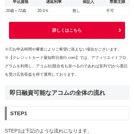
申込資格
遅延利率
保証人
専業主婦
20歳～72歳
20.0％
無し
不可
詳しくはこちら
※①お申込時間や審査によりご希望に添えない場合がございます。
※【クレジットカード最短即日発行.com】では、アフィリエイトプロ
グラムを利用し、アコム社(競合名も並べるのであれば並列で)から委託
を受け広告収益を得て運用しております。
即日融資可能なアコムの全体の流れ
STEP1
STEP1は下記のような流れになります。