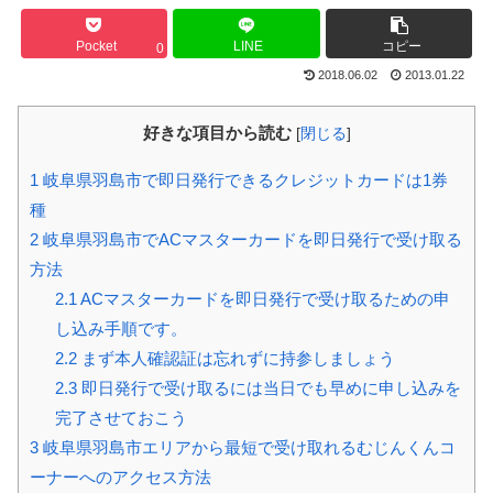
Pocket
LINE
コピー
0
2018.06.02
2013.01.22
好きな項目から読む
[
閉じる
]
1
岐阜県羽島市で即日発行できるクレジットカードは1券
種
2
岐阜県羽島市でACマスターカードを即日発行で受け取る
方法
2.1
ACマスターカードを即日発行で受け取るための申
し込み手順です。
2.2
まず本人確認証は忘れずに持参しましょう
2.3
即日発行で受け取るには当日でも早めに申し込みを
完了させておこう
3
岐阜県羽島市エリアから最短で受け取れるむじんくんコ
ーナーへのアクセス方法