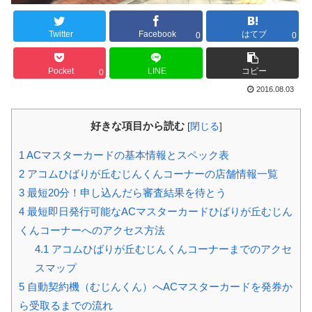
Twitter
Facebook
はてブ
0
0
Pocket
LINE
コピー
0
2016.08.03
好きな項目から読む
[
閉じる
]
1
ACマスターカードの基本情報とスペック表
2
アコムひばりが丘むじんくんコーナーの店舗情報一覧
3
最短20分！申し込んだら審査結果を待とう
4
最短即日発行可能なACマスターカードひばりが丘むじん
くんコーナーへのアクセス方法
4.1
アコムひばりが丘むじんくんコーナーまでのアクセ
スマップ
5
自動契約機（むじんくん）へACマスターカードを発券か
ら受取るまでの流れ