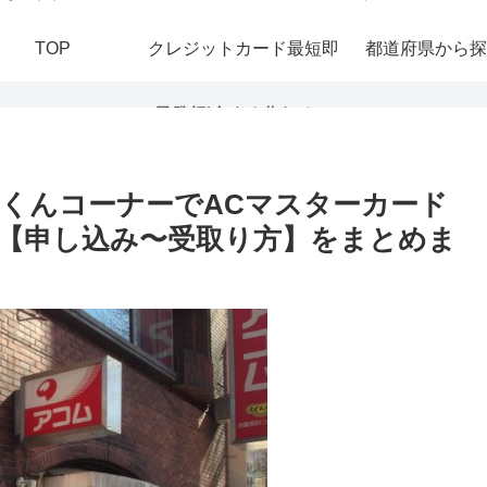
TOP
クレジットカード最短即
都道府県から探
日発行|今すぐ作れる！
おすすめの即日発行カー
くんコーナーでACマスターカード
【申し込み〜受取り方】をまとめま
ドを紹介