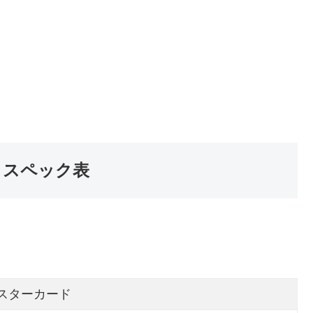
とスペック表
カード発行可能！
sterCard®加盟店で使える
マスターカード