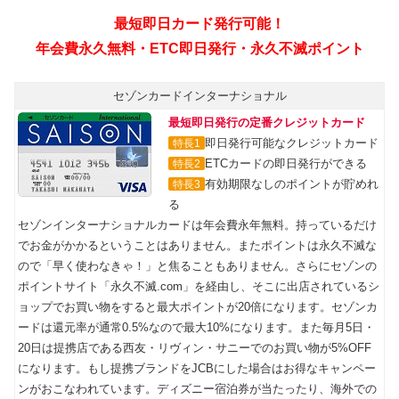
セゾンカードインターナショナル
最短即日発行の定番クレジットカード
即日発行可能なクレジットカード
特長1
ETCカードの即日発行ができる
特長2
有効期限なしのポイントが貯めれ
特長3
る
セゾンインターナショナルカードは年会費永年無料。持っているだけ
でお金がかかるということはありません。またポイントは永久不滅な
ので「早く使わなきゃ！」と焦ることもありません。さらにセゾンの
ポイントサイト「永久不滅.com」を経由し、そこに出店されているシ
ョップでお買い物をすると最大ポイントが20倍になります。セゾンカ
ードは還元率が通常0.5%なので最大10%になります。また毎月5日・
20日は提携店である西友・リヴィン・サニーでのお買い物が5%OFF
になります。もし提携ブランドをJCBにした場合はお得なキャンペー
ンがおこなわれています。ディズニー宿泊券が当たったり、海外での