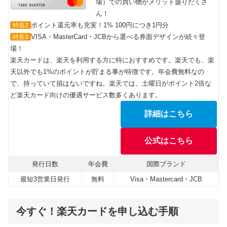
場）での買い物がメリット盛りだくさ
ん！
ポイント還元率も充実！1% 100円につき1円分
特長2
VISA・MasterCard・JCBから選べる券面デザインが続々登
特長3
場！
楽天カードは、楽天を利用する方に特におすすめです。楽天でも、楽
天以外でも1%のポイントが貯まる事が特徴です。年会費無料なの
で、持っていて損はないですね。楽天では、土曜日がポイント2倍な
ど楽天カード向けの優遇サービス数多くあります。
詳細はこちら
公式はこちら
発行日数
年会費
国際ブランド
最短3営業日発行
無料
Visa・Mastercard・JCB
今すぐ！楽天カードを申し込む手順