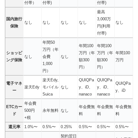
付帯）
付帯)
付帯)
最高
国内旅行
3,000万
なし
なし
なし
なし
なし
保険
円(利用
付帯)
年間50
年間100
年間100
万円（年
ショッピ
万円（年
万円（年
年間100
なし
会費
なし
ング保険
額300
額300
万円
1,000
円）
円）
円）
楽天Edy,
QUIQPa
QUIQPa
電子マネ
QUIQPa
楽天Edy
モバイル
なし
y、iD、
y、iD、
ー
y、iD
Suica
nanaco
nanaco
年会費
ETCカー
年会費無
年会費無
年会費無
500円
永年無料
なし
ド
料
料
料
+税
還元率
1.0%〜
0.5%〜
0.25%
0.5%〜
0.5%〜
0.5%〜
契約翌日