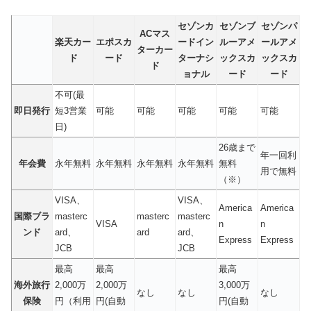
セゾンカ
セゾンブ
セゾンパ
ACマス
楽天カー
エポスカ
ードイン
ルーアメ
ールアメ
ターカー
ド
ード
ターナシ
ックスカ
ックスカ
ド
ョナル
ード
ード
不可(最
即日発行
短3営業
可能
可能
可能
可能
可能
日)
26歳まで
年一回利
年会費
永年無料
永年無料
永年無料
永年無料
無料
用で無料
（※）
VISA、
VISA、
America
America
国際ブラ
masterc
masterc
masterc
VISA
n
n
ンド
ard、
ard
ard、
Express
Express
JCB
JCB
最高
最高
最高
海外旅行
2,000万
2,000万
3,000万
なし
なし
なし
保険
円（利用
円(自動
円(自動