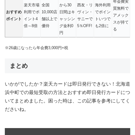
年会費実
楽天市場
全国
から30
西友・リ
海外利用
質無料で
おすすめ
利用でポ
10,000店
日間はキ
ヴィン・
でポイン
アメック
ポイント
イント4
舗以上で
ャッシン
サニーで
トいつで
スが持て
倍～8倍
優待
グ金利0
5％OFF!
も2倍に
る
円
※26歳になったら年会費3,000円+税
まとめ
いかがでしたか？楽天カードは即日発行できない！北海道
浜中町での最短受取の方法とおすすめ即日発行カードにつ
いてまとめました。困った時は、この記事を参考にしてく
ださいね。