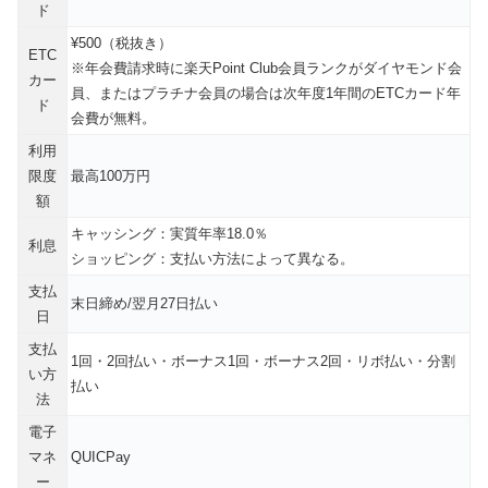
ド
¥500（税抜き）
ETC
※年会費請求時に楽天Point Club会員ランクがダイヤモンド会
カー
員、またはプラチナ会員の場合は次年度1年間のETCカード年
ド
会費が無料。
利用
限度
最高100万円
額
キャッシング：実質年率18.0％
利息
ショッピング：支払い方法によって異なる。
支払
末日締め/翌月27日払い
日
支払
1回・2回払い・ボーナス1回・ボーナス2回・リボ払い・分割
い方
払い
法
電子
マネ
QUICPay
ー