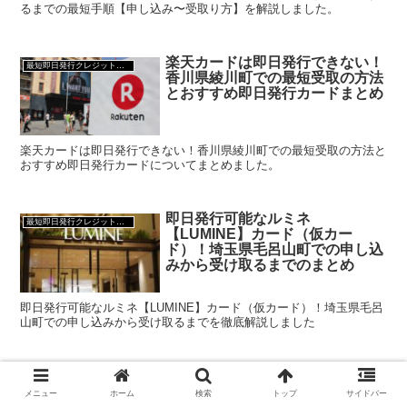
るまでの最短手順【申し込み〜受取り方】を解説しました。
楽天カードは即日発行できない！
最短即日発行クレジットカード
香川県綾川町での最短受取の方法
とおすすめ即日発行カードまとめ
楽天カードは即日発行できない！香川県綾川町での最短受取の方法と
おすすめ即日発行カードについてまとめました。
即日発行可能なルミネ
最短即日発行クレジットカード
【LUMINE】カード（仮カー
ド）！埼玉県毛呂山町での申し込
みから受け取るまでのまとめ
即日発行可能なルミネ【LUMINE】カード（仮カード）！埼玉県毛呂
山町での申し込みから受け取るまでを徹底解説しました
即日発行可能なルミネ
最短即日発行クレジットカード
【LUMINE】カード（仮カー
メニュー
ホーム
検索
トップ
サイドバー
ド）！北海道真狩村での申し込み