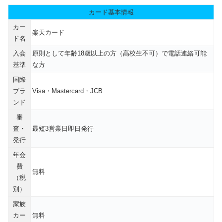
カード基本情報
カー
楽天カード
ド名
入会
原則として年齢18歳以上の方（高校生不可）で電話連絡可能
基準
な方
国際
ブラ
Visa・Mastercard・JCB
ンド
審
査・
最短3営業日即日発行
発行
年会
費
無料
（税
別）
家族
カー
無料