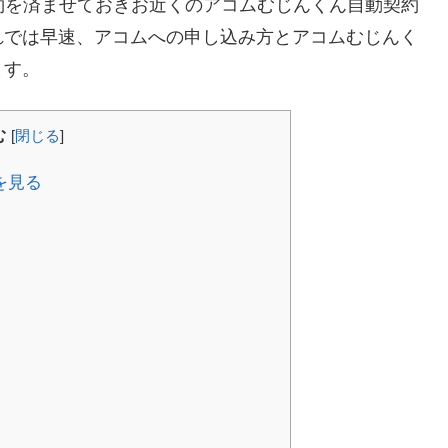
約を済ませておきお近くのアコムむじんくん自動契約
れでは早速、アコムへの申し込み方とアコムむじんく
ます。
む
[
閉じる
]
を見る