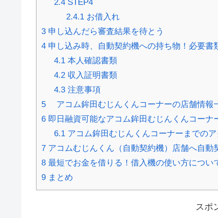
2.4
STEP4
2.4.1
お借入れ
3
申し込んだら審査結果を待とう
4
申し込み時、自動契約機への持ち物！必要書
4.1
本人確認書類
4.2
収入証明書類
4.3
注意事項
5
アコム鉾田むじんくんコーナーの店舗情報
6
即日融資可能なアコム鉾田むじんくんコーナ
6.1
アコム鉾田むじんくんコーナーまでのア
7
アコムむじんくん（自動契約機）店舗へ自動
8
最短でお金を借りる！借入機の使い方につい
9
まとめ
スポ