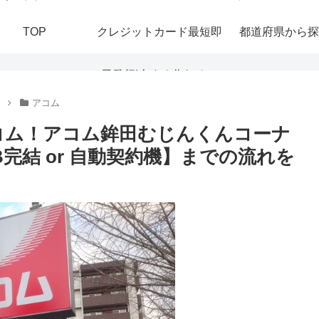
TOP
クレジットカード最短即
都道府県から探
日発行|今すぐ作れる！
アコム
おすすめの即日発行カー
コム！アコム鉾田むじんくんコーナ
完結 or 自動契約機】までの流れを
ドを紹介