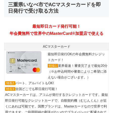
三重県いなべ市でACマスターカードを即
日発行で受け取る方法
ACマスターカード
最短即日発行OKの年会費無料クレジッ
トカード！
業界最速！審査完了まで最短20分
特長1
（※お申込時間や審査によりご希望に添
えない場合がございます。）
パート、アルバイトもOK!
特長2
全国どこでも即日発行可能！
特長3
ACマスターカードは、アコムが発行するクレジットカードです。最短
即日発行可能なクレジットカードで、自動契約機（むじんくん）が近
くにあれば可能です。国際ブランドは、Masterカードなので世界で利
用できます。ご利用明細の郵送がないのでプライバシーに配慮されて