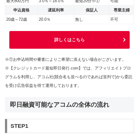
最大800万円
3.0％～18.0％
最短20分※①
可能
申込資格
遅延利率
保証人
専業主婦
20歳～72歳
20.0％
無し
不可
詳しくはこちら
※①お申込時間や審査によりご希望に添えない場合がございます。
※【クレジットカード最短即日発行.com】では、アフィリエイトプロ
グラムを利用し、アコム社(競合名も並べるのであれば並列で)から委託
を受け広告収益を得て運用しております。
即日融資可能なアコムの全体の流れ
STEP1