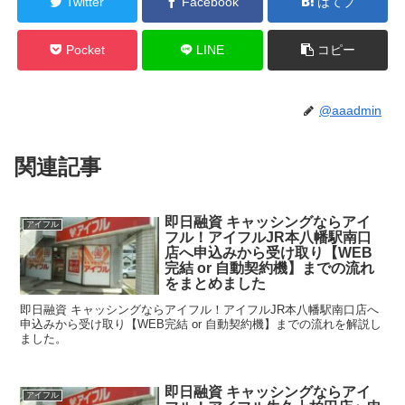
Twitter
Facebook
はてブ
Pocket
LINE
コピー
@aaadmin
関連記事
即日融資 キャッシングならアイ
アイフル
フル！アイフルJR本八幡駅南口
店へ申込みから受け取り【WEB
完結 or 自動契約機】までの流れ
をまとめました
即日融資 キャッシングならアイフル！アイフルJR本八幡駅南口店へ
申込みから受け取り【WEB完結 or 自動契約機】までの流れを解説し
ました。
即日融資 キャッシングならアイ
アイフル