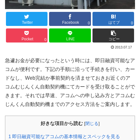
Twitter
Facebook
はてブ
0
0
Pocket
LINE
コピー
0
2013.07.17
急遽お金が必要になったという時には、即日融資可能なア
コムが便利です。下記の手順に沿って手続きを行い、カー
ドなし、Web完結か事前契約を済ませておきお近くのア
コムむじんくん自動契約機にてカードを受け取ることがで
きます。それでは早速、アコムへの申し込み方とアコムむ
じんくん自動契約機までのアクセス方法をご案内します。
好きな項目から読む
[
閉じる
]
1
即日融資可能なアコムの基本情報とスペックを見る