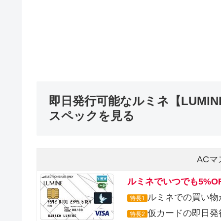
即日発行可能なルミネ【LUMI
スペックを見る
AC
ルミネでいつでも5%O
ルミネでの買い物が
特長1
仮カードの即日発
特長2