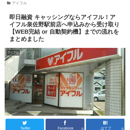
アイフル
即日融資 キャッシングならアイフル！ア
イフル泉佐野駅前店へ申込みから受け取り
【WEB完結 or 自動契約機】までの流れを
まとめました
アイフル
Twitter
Facebook
はてブ
0
0