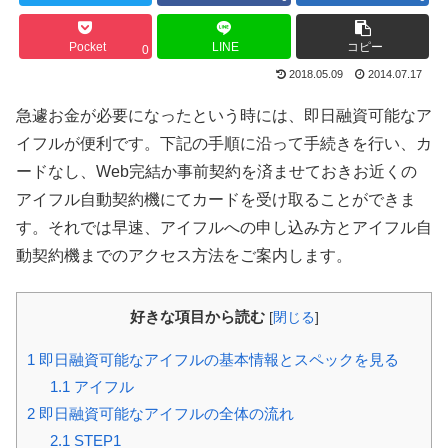
Pocket
LINE
コピー
0
2018.05.09
2014.07.17
急遽お金が必要になったという時には、即日融資可能なア
イフルが便利です。下記の手順に沿って手続きを行い、カ
ードなし、Web完結か事前契約を済ませておきお近くの
アイフル自動契約機にてカードを受け取ることができま
す。それでは早速、アイフルへの申し込み方とアイフル自
動契約機までのアクセス方法をご案内します。
好きな項目から読む
[
閉じる
]
1
即日融資可能なアイフルの基本情報とスペックを見る
1.1
アイフル
2
即日融資可能なアイフルの全体の流れ
2.1
STEP1