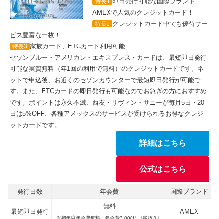
即日発行可能な国際ブランド
特長1
AMEXで人気のクレジットカード！
クレジットカード中でも優待サー
特長2
ビス豊富な一枚！
家族カード、ETCカード利用可能
特長3
セゾンブルー・アメリカン・エキスプレス・カードは、最短即日発行
可能な実質無料（年1回の利用で無料）のクレジットカードです。ネ
ットで申込後、お近くのセゾンカウンターで最短即日発行が可能で
す。また、ETCカードの即日発行も可能なのでお急ぎの方におすすめ
です。ポイントは永久不滅、西友・リヴィン・サニーが毎月5日・20
日は5%OFF、各種アメックスのサービスが受けられるお得なクレジ
ットカードです。
詳細はこちら
公式はこちら
発行日数
年会費
国際ブランド
無料
最短即日発行
AMEX
※初年度年会費無料・年会費3,000円（税抜き）