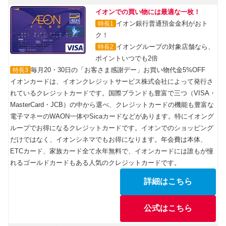
イオンでの買い物には最適な一枚！
イオン銀行普通預金金利がおト
特長1
ク！
イオングループの対象店舗なら、
特長2
ポイントいつでも2倍
毎月20・30日の「お客さま感謝デー」お買い物代金5%OFF
特長3
イオンカードは、イオンクレジットサービス株式会社によって発行さ
れているクレジットカードです。国際ブランドも豊富で三つ（VISA・
MasterCard・JCB）の中から選べ、クレジットカードの機能も豊富な
電子マネーのWAON一体やSicaカードなどがあります。特にイオング
ループでお得になるクレジットカードです。イオンでのショッピング
だけではなく、イオンシネマでもお得になります。年会費は本体、
ETCカード、家族カード全て永年無料で、イオンカードには誰もが憧
れるゴールドカードもある人気のクレジットカードです。
詳細はこちら
公式はこちら