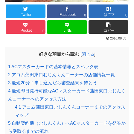
Twitter
Facebook
はてブ
0
0
Pocket
LINE
コピー
0
2016.08.03
好きな項目から読む
[
閉じる
]
1
ACマスターカードの基本情報とスペック表
2
アコム蒲田東口むじんくんコーナーの店舗情報一覧
3
最短20分！申し込んだら審査結果を待とう
4
最短即日発行可能なACマスターカード蒲田東口むじんく
んコーナーへのアクセス方法
4.1
アコム蒲田東口むじんくんコーナーまでのアクセス
マップ
5
自動契約機（むじんくん）へACマスターカードを発券か
ら受取るまでの流れ