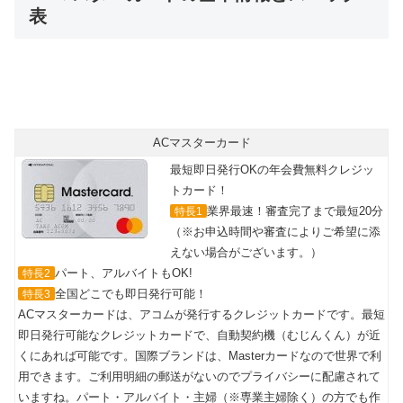
表
最短即日カード発行可能！
年会費無料で世界中のMasterCard®加盟店で使える
ACマスターカード
最短即日発行OKの年会費無料クレジッ
トカード！
業界最速！審査完了まで最短20分
特長1
（※お申込時間や審査によりご希望に添
えない場合がございます。）
パート、アルバイトもOK!
特長2
全国どこでも即日発行可能！
特長3
ACマスターカードは、アコムが発行するクレジットカードです。最短
即日発行可能なクレジットカードで、自動契約機（むじんくん）が近
くにあれば可能です。国際ブランドは、Masterカードなので世界で利
用できます。ご利用明細の郵送がないのでプライバシーに配慮されて
いますね。パート・アルバイト・主婦（※専業主婦除く）の方でも作