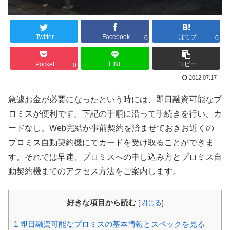
Twitter
Facebook
はてブ
0
0
Pocket
LINE
コピー
0
2012.07.17
急遽お金が必要になったという時には、即日融資可能なプ
ロミスが便利です。下記の手順に沿って手続きを行い、カ
ードなし、Web完結か事前契約を済ませておきお近くの
プロミス自動契約機にてカードを受け取ることができま
す。それでは早速、プロミスへの申し込み方とプロミス自
動契約機までのアクセス方法をご案内します。
好きな項目から読む
[
閉じる
]
1
即日融資可能なプロミスの基本情報とスペックを見る