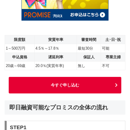
限度額
実質年率
審査時間
土･日･祝
1～500万円
4.5％～17.8％
最短30分
可能
申込資格
遅延利率
保証人
専業主婦
20歳～69歳
20.0％(実質年率)
無し
不可
今すぐ申し込む
即日融資可能なプロミスの全体の流れ
STEP1