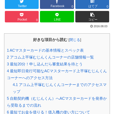
Twitter
Facebook
はてブ
0
0
Pocket
LINE
コピー
0
2016.08.03
好きな項目から読む
[
閉じる
]
1
ACマスターカードの基本情報とスペック表
2
アコム上平塚むじんくんコーナーの店舗情報一覧
3
最短20分！申し込んだら審査結果を待とう
4
最短即日発行可能なACマスターカード上平塚むじんくん
コーナーへのアクセス方法
4.1
アコム上平塚むじんくんコーナーまでのアクセスマ
ップ
5
自動契約機（むじんくん）へACマスターカードを発券か
ら受取るまでの流れ
6
最短でお金を借りる！借入機の使い方について