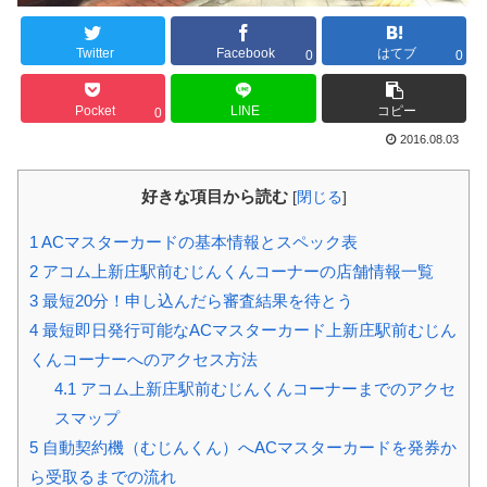
Twitter
Facebook
はてブ
0
0
Pocket
LINE
コピー
0
2016.08.03
好きな項目から読む
[
閉じる
]
1
ACマスターカードの基本情報とスペック表
2
アコム上新庄駅前むじんくんコーナーの店舗情報一覧
3
最短20分！申し込んだら審査結果を待とう
4
最短即日発行可能なACマスターカード上新庄駅前むじん
くんコーナーへのアクセス方法
4.1
アコム上新庄駅前むじんくんコーナーまでのアクセ
スマップ
5
自動契約機（むじんくん）へACマスターカードを発券か
ら受取るまでの流れ