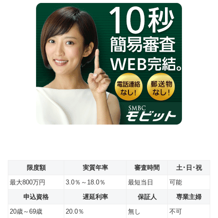
限度額
実質年率
審査時間
土･日･祝
最大800万円
3.0％～18.0％
最短当日
可能
申込資格
遅延利率
保証人
専業主婦
20歳～69歳
20.0％
無し
不可