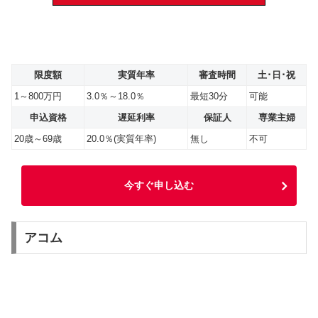
限度額
実質年率
審査時間
土･日･祝
1～800万円
3.0％～18.0％
最短30分
可能
申込資格
遅延利率
保証人
専業主婦
20歳～69歳
20.0％(実質年率)
無し
不可
今すぐ申し込む
アコム