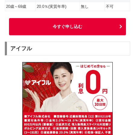
20歳～69歳
20.0％(実質年率)
無し
不可
今すぐ申し込む
アイフル