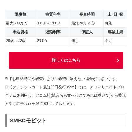
限度額
実質年率
審査時間
土･日･祝
最大800万円
3.0％～18.0％
最短20分※①
可能
申込資格
遅延利率
保証人
専業主婦
20歳～72歳
20.0％
無し
不可
詳しくはこちら
※①お申込時間や審査によりご希望に添えない場合がございます。
※【クレジットカード最短即日発行.com】では、アフィリエイトプロ
グラムを利用し、アコム社(競合名も並べるのであれば並列で)から委託
を受け広告収益を得て運用しております。
SMBCモビット