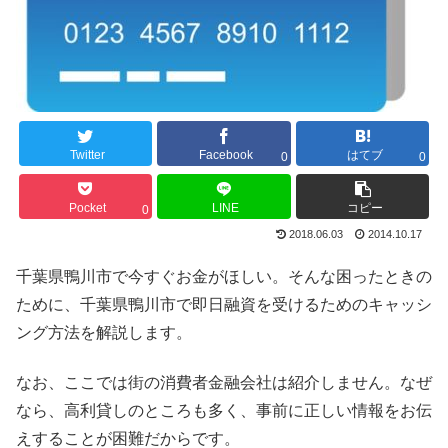
Twitter
Facebook
はてブ
0
0
Pocket
LINE
コピー
0
2018.06.03
2014.10.17
千葉県鴨川市で今すぐお金がほしい。そんな困ったときの
ために、千葉県鴨川市で即日融資を受けるためのキャッシ
ング方法を解説します。
なお、ここでは街の消費者金融会社は紹介しません。なぜ
なら、高利貸しのところも多く、事前に正しい情報をお伝
えすることが困難だからです。