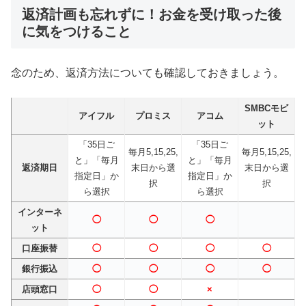
返済計画も忘れずに！お金を受け取った後
に気をつけること
念のため、返済方法についても確認しておきましょう。
SMBCモビ
アイフル
プロミス
アコム
ット
「35日ご
「35日ご
毎月5,15,25,
毎月5,15,25,
と」「毎月
と」「毎月
返済期日
末日から選
末日から選
指定日」か
指定日」か
択
択
ら選択
ら選択
インターネ
◯
◯
◯
ット
口座振替
◯
◯
◯
◯
銀行振込
◯
◯
◯
◯
店頭窓口
◯
◯
×