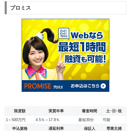
プロミス
限度額
実質年率
審査時間
土･日･祝
1～500万円
4.5％～17.8％
最短30分
可能
申込資格
遅延利率
保証人
専業主婦