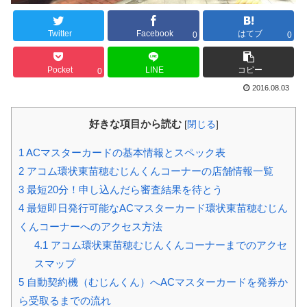
Twitter
Facebook
はてブ
0
0
Pocket
LINE
コピー
0
2016.08.03
好きな項目から読む
[
閉じる
]
1
ACマスターカードの基本情報とスペック表
2
アコム環状東苗穂むじんくんコーナーの店舗情報一覧
3
最短20分！申し込んだら審査結果を待とう
4
最短即日発行可能なACマスターカード環状東苗穂むじん
くんコーナーへのアクセス方法
4.1
アコム環状東苗穂むじんくんコーナーまでのアクセ
スマップ
5
自動契約機（むじんくん）へACマスターカードを発券か
ら受取るまでの流れ