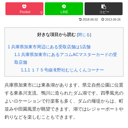
Pocket
LINE
コピー
0
2018.06.02
2013.09.26
好きな項目から読む
[
閉じる
]
1
兵庫県加東市周辺にある受取店舗は1店舗
1.1
兵庫県加東市にあるアコムACマスターカードの受
取店舗
1.1.1
１７５号線滝野社むじんくんコーナー
兵庫県加東市には東条湖があります。県立自然公園に位置
する東条川支流、鴨川に造られたダム湖です。四季風光の
よいロケーションで行楽客も多く、ダムの堰堤からは、町
並みや田園風景が眺望できます。湖ではレジャーボートや
釣りなどを楽しむこともできます。