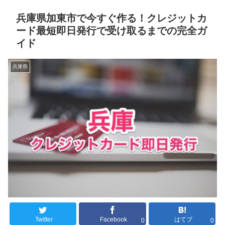
兵庫県加東市で今すぐ作る！クレジットカ
ード最短即日発行で受け取るまでの完全ガ
イド
兵庫県
Twitter
Facebook
はてブ
0
0