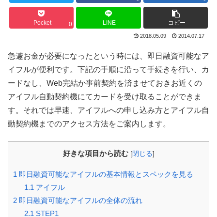
Pocket
LINE
コピー
0
2018.05.09
2014.07.17
急遽お金が必要になったという時には、即日融資可能なア
イフルが便利です。下記の手順に沿って手続きを行い、カ
ードなし、Web完結か事前契約を済ませておきお近くの
アイフル自動契約機にてカードを受け取ることができま
す。それでは早速、アイフルへの申し込み方とアイフル自
動契約機までのアクセス方法をご案内します。
好きな項目から読む
[
閉じる
]
1
即日融資可能なアイフルの基本情報とスペックを見る
1.1
アイフル
2
即日融資可能なアイフルの全体の流れ
2.1
STEP1