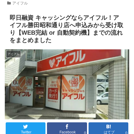
アイフル
即日融資 キャッシングならアイフル！ア
イフル勝田昭和通り店へ申込みから受け取
り【WEB完結 or 自動契約機】までの流れ
をまとめました
アイフル
Twitter
Facebook
はてブ
0
0