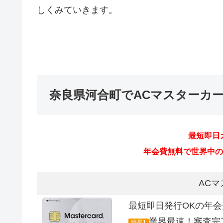
しくみていきます。
奈良県河合町でACマスターカ
AC
最短即日発行OKの年
業界最速！審査完
特長1