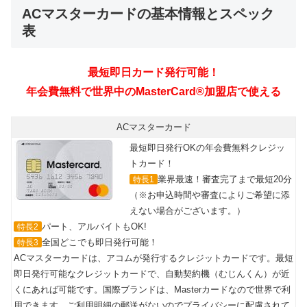
ACマスターカードの基本情報とスペック
表
ACマスターカード
最短即日発行OKの年会費無料クレジッ
トカード！
業界最速！審査完了まで最短20分
特長1
（※お申込時間や審査によりご希望に添
えない場合がございます。）
パート、アルバイトもOK!
特長2
全国どこでも即日発行可能！
特長3
ACマスターカードは、アコムが発行するクレジットカードです。最短
即日発行可能なクレジットカードで、自動契約機（むじんくん）が近
くにあれば可能です。国際ブランドは、Masterカードなので世界で利
用できます。ご利用明細の郵送がないのでプライバシーに配慮されて