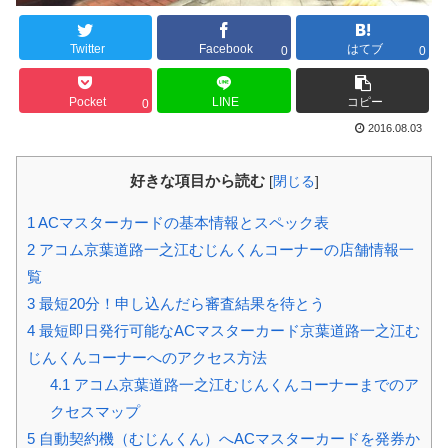
Twitter
Facebook
はてブ
0
0
Pocket
LINE
コピー
0
2016.08.03
好きな項目から読む
[
閉じる
]
1
ACマスターカードの基本情報とスペック表
2
アコム京葉道路一之江むじんくんコーナーの店舗情報一
覧
3
最短20分！申し込んだら審査結果を待とう
4
最短即日発行可能なACマスターカード京葉道路一之江む
じんくんコーナーへのアクセス方法
4.1
アコム京葉道路一之江むじんくんコーナーまでのア
クセスマップ
5
自動契約機（むじんくん）へACマスターカードを発券か