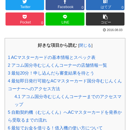
Twitter
Facebook
はてブ
0
0
Pocket
LINE
コピー
0
2016.08.03
好きな項目から読む
[
閉じる
]
1
ACマスターカードの基本情報とスペック表
2
アコム国分寺むじんくんコーナーの店舗情報一覧
3
最短20分！申し込んだら審査結果を待とう
4
最短即日発行可能なACマスターカード国分寺むじんくん
コーナーへのアクセス方法
4.1
アコム国分寺むじんくんコーナーまでのアクセスマ
ップ
5
自動契約機（むじんくん）へACマスターカードを発券か
ら受取るまでの流れ
6
最短でお金を借りる！借入機の使い方について