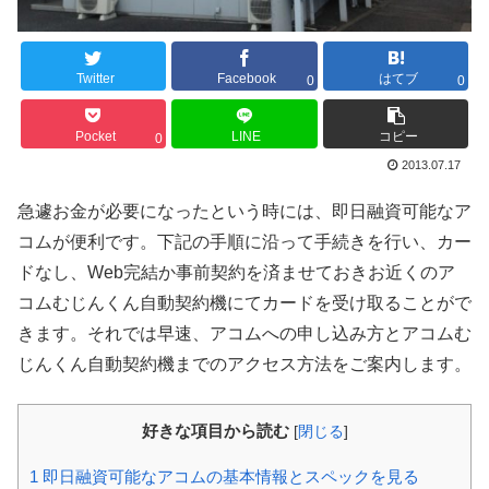
Twitter
Facebook
はてブ
0
0
Pocket
LINE
コピー
0
2013.07.17
急遽お金が必要になったという時には、即日融資可能なア
コムが便利です。下記の手順に沿って手続きを行い、カー
ドなし、Web完結か事前契約を済ませておきお近くのア
コムむじんくん自動契約機にてカードを受け取ることがで
きます。それでは早速、アコムへの申し込み方とアコムむ
じんくん自動契約機までのアクセス方法をご案内します。
好きな項目から読む
[
閉じる
]
1
即日融資可能なアコムの基本情報とスペックを見る