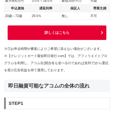
最大800万円
3.0％～18.0％
最短20分※①
可能
申込資格
遅延利率
保証人
専業主婦
20歳～72歳
20.0％
無し
不可
詳しくはこちら
※①お申込時間や審査によりご希望に添えない場合がございます。
※【クレジットカード最短即日発行.com】では、アフィリエイトプロ
グラムを利用し、アコム社(競合名も並べるのであれば並列で)から委託
を受け広告収益を得て運用しております。
即日融資可能なアコムの全体の流れ
STEP1