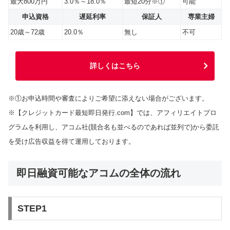
最大800万円
3.0％～18.0％
最短20分※①
可能
申込資格
遅延利率
保証人
専業主婦
20歳～72歳
20.0％
無し
不可
詳しくはこちら
※①お申込時間や審査によりご希望に添えない場合がございます。
※【クレジットカード最短即日発行.com】では、アフィリエイトプロ
グラムを利用し、アコム社(競合名も並べるのであれば並列で)から委託
を受け広告収益を得て運用しております。
即日融資可能なアコムの全体の流れ
STEP1