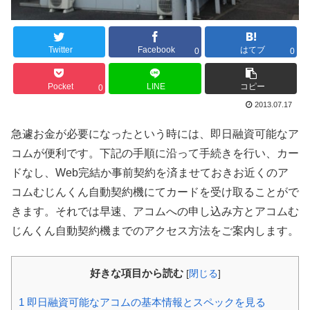
Twitter
Facebook
はてブ
0
0
Pocket
LINE
コピー
0
2013.07.17
急遽お金が必要になったという時には、即日融資可能なア
コムが便利です。下記の手順に沿って手続きを行い、カー
ドなし、Web完結か事前契約を済ませておきお近くのア
コムむじんくん自動契約機にてカードを受け取ることがで
きます。それでは早速、アコムへの申し込み方とアコムむ
じんくん自動契約機までのアクセス方法をご案内します。
好きな項目から読む
[
閉じる
]
1
即日融資可能なアコムの基本情報とスペックを見る