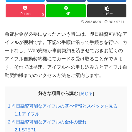
Pocket
LINE
コピー
0
2018.05.09
2014.07.17
急遽お金が必要になったという時には、即日融資可能なア
イフルが便利です。下記の手順に沿って手続きを行い、カ
ードなし、Web完結か事前契約を済ませておきお近くの
アイフル自動契約機にてカードを受け取ることができま
す。それでは早速、アイフルへの申し込み方とアイフル自
動契約機までのアクセス方法をご案内します。
好きな項目から読む
[
閉じる
]
1
即日融資可能なアイフルの基本情報とスペックを見る
1.1
アイフル
2
即日融資可能なアイフルの全体の流れ
2.1
STEP1