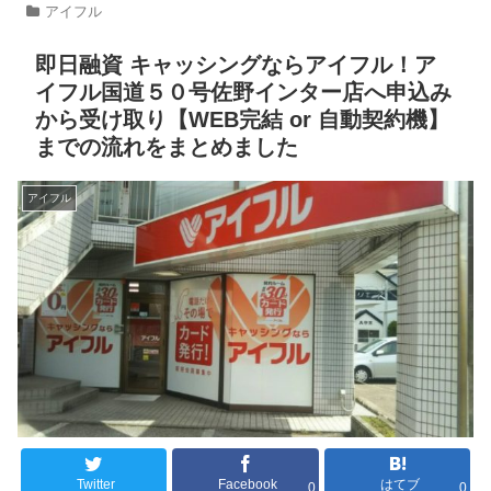
アイフル
即日融資 キャッシングならアイフル！ア
イフル国道５０号佐野インター店へ申込み
から受け取り【WEB完結 or 自動契約機】
までの流れをまとめました
アイフル
Twitter
Facebook
はてブ
0
0