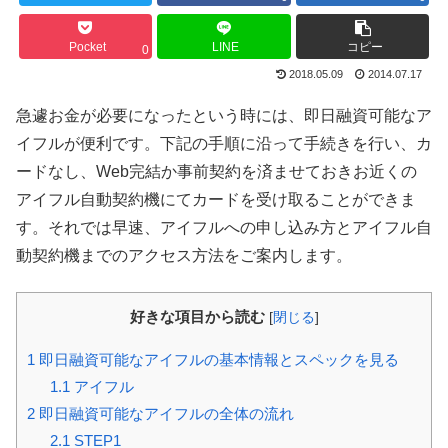
Pocket
LINE
コピー
0
2018.05.09
2014.07.17
急遽お金が必要になったという時には、即日融資可能なア
イフルが便利です。下記の手順に沿って手続きを行い、カ
ードなし、Web完結か事前契約を済ませておきお近くの
アイフル自動契約機にてカードを受け取ることができま
す。それでは早速、アイフルへの申し込み方とアイフル自
動契約機までのアクセス方法をご案内します。
好きな項目から読む
[
閉じる
]
1
即日融資可能なアイフルの基本情報とスペックを見る
1.1
アイフル
2
即日融資可能なアイフルの全体の流れ
2.1
STEP1