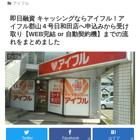
アイフル
即日融資 キャッシングならアイフル！ア
イフル郡山４号日和田店へ申込みから受け
取り【WEB完結 or 自動契約機】までの流
れをまとめました
アイフル
Twitter
Facebook
はてブ
0
0