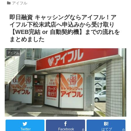
アイフル
即日融資 キャッシングならアイフル！ア
イフル下松末武店へ申込みから受け取り
【WEB完結 or 自動契約機】までの流れを
まとめました
アイフル
Twitter
Facebook
はてブ
0
0