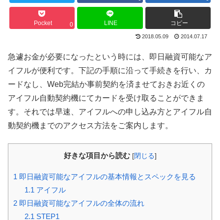
Pocket
LINE
コピー
0
2018.05.09
2014.07.17
急遽お金が必要になったという時には、即日融資可能なア
イフルが便利です。下記の手順に沿って手続きを行い、カ
ードなし、Web完結か事前契約を済ませておきお近くの
アイフル自動契約機にてカードを受け取ることができま
す。それでは早速、アイフルへの申し込み方とアイフル自
動契約機までのアクセス方法をご案内します。
好きな項目から読む
[
閉じる
]
1
即日融資可能なアイフルの基本情報とスペックを見る
1.1
アイフル
2
即日融資可能なアイフルの全体の流れ
2.1
STEP1