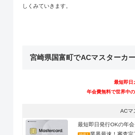
しくみていきます。
宮崎県国富町でACマスターカ
最短即日
年会費無料で世界中のMa
AC
最短即日発行OKの年
業界最速！審査完
特長1