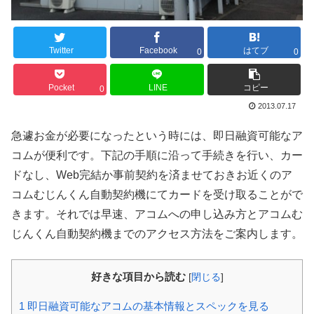
Twitter
Facebook
はてブ
0
0
Pocket
LINE
コピー
0
2013.07.17
急遽お金が必要になったという時には、即日融資可能なア
コムが便利です。下記の手順に沿って手続きを行い、カー
ドなし、Web完結か事前契約を済ませておきお近くのア
コムむじんくん自動契約機にてカードを受け取ることがで
きます。それでは早速、アコムへの申し込み方とアコムむ
じんくん自動契約機までのアクセス方法をご案内します。
好きな項目から読む
[
閉じる
]
1
即日融資可能なアコムの基本情報とスペックを見る