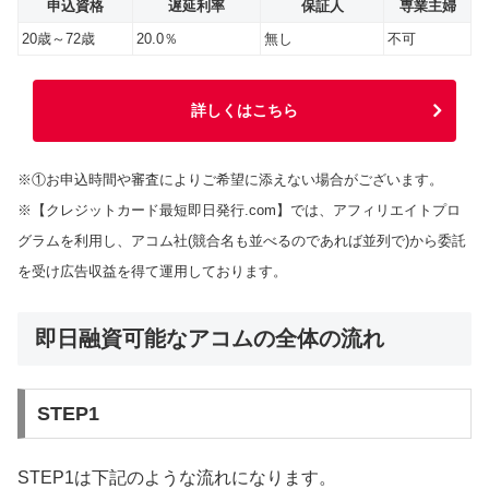
申込資格
遅延利率
保証人
専業主婦
20歳～72歳
20.0％
無し
不可
詳しくはこちら
※①お申込時間や審査によりご希望に添えない場合がございます。
※【クレジットカード最短即日発行.com】では、アフィリエイトプロ
グラムを利用し、アコム社(競合名も並べるのであれば並列で)から委託
を受け広告収益を得て運用しております。
即日融資可能なアコムの全体の流れ
STEP1
STEP1は下記のような流れになります。