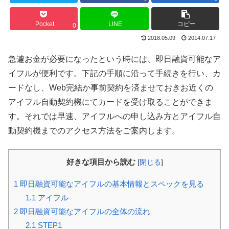
Pocket
LINE
コピー
0
2018.05.09
2014.07.17
急遽お金が必要になったという時には、即日融資可能なア
イフルが便利です。下記の手順に沿って手続きを行い、カ
ードなし、Web完結か事前契約を済ませておきお近くの
アイフル自動契約機にてカードを受け取ることができま
す。それでは早速、アイフルへの申し込み方とアイフル自
動契約機までのアクセス方法をご案内します。
好きな項目から読む
[
閉じる
]
1
即日融資可能なアイフルの基本情報とスペックを見る
1.1
アイフル
2
即日融資可能なアイフルの全体の流れ
2.1
STEP1