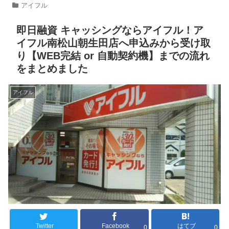
アイフル
即日融資 キャッシングならアイフル！ア
イフル南松山朝生田店へ申込みから受け取
り【WEB完結 or 自動契約機】までの流れ
をまとめました
アイフル
Twitter
Facebook
はてブ
0
0