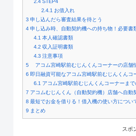
2.4
STEP4
2.4.1
お借入れ
3
申し込んだら審査結果を待とう
4
申し込み時、自動契約機への持ち物！必要書
4.1
本人確認書類
4.2
収入証明書類
4.3
注意事項
5
アコム宮崎駅前むじんくんコーナーの店舗
6
即日融資可能なアコム宮崎駅前むじんくんコ
6.1
アコム宮崎駅前むじんくんコーナーまで
7
アコムむじんくん（自動契約機）店舗へ自動
8
最短でお金を借りる！借入機の使い方につい
9
まとめ
スポ