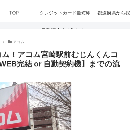
TOP
クレジットカード最短即
都道府県から探
日発行|今すぐ作れる！
アコム
おすすめの即日発行カー
コム！アコム宮崎駅前むじんくんコ
EB完結 or 自動契約機】までの流
ドを紹介