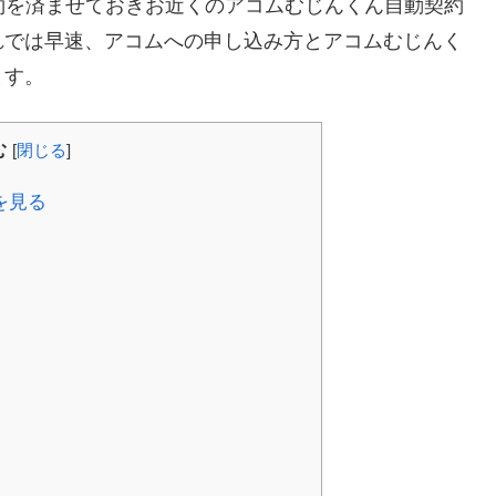
約を済ませておきお近くのアコムむじんくん自動契約
れでは早速、アコムへの申し込み方とアコムむじんく
ます。
む
[
閉じる
]
を見る