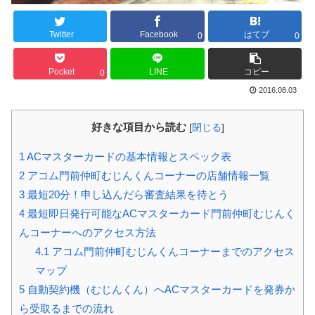
Twitter
Facebook
はてブ
0
0
Pocket
LINE
コピー
0
2016.08.03
好きな項目から読む
[
閉じる
]
1
ACマスターカードの基本情報とスペック表
2
アコム門前仲町むじんくんコーナーの店舗情報一覧
3
最短20分！申し込んだら審査結果を待とう
4
最短即日発行可能なACマスターカード門前仲町むじんく
んコーナーへのアクセス方法
4.1
アコム門前仲町むじんくんコーナーまでのアクセス
マップ
5
自動契約機（むじんくん）へACマスターカードを発券か
ら受取るまでの流れ